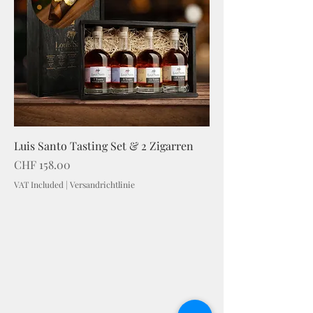
Luis Santo Tasting Set & 2 Zigarren
Price
CHF 158.00
VAT Included
|
Versandrichtlinie