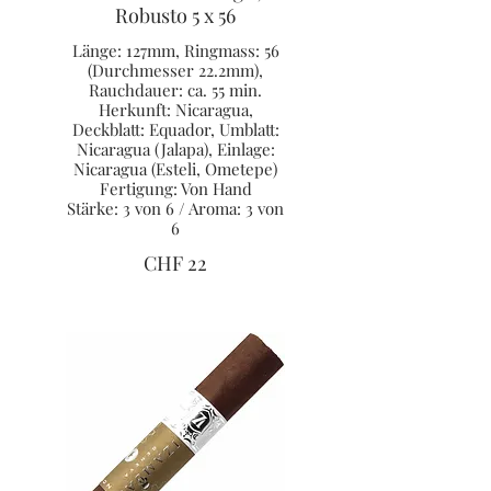
Robusto 5 x 56
Länge: 127mm, Ringmass: 56
(Durchmesser 22.2mm),
Rauchdauer: ca. 55 min.
Herkunft: Nicaragua,
Deckblatt: Equador, Umblatt:
Nicaragua (Jalapa), Einlage:
Nicaragua (Esteli, Ometepe)
Fertigung: Von Hand
Stärke: 3 von 6 / Aroma: 3 von
6
CHF 22