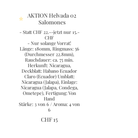
AKTION Helvada 02
Salomones
- Statt CHF 22.--jetzt nur 15.-
CHF
- Nur solange Vorrat!
Länge: 180mm, Ringmass: 56
(Durchmesser 22.8mm),
Rauchdauer: ca. 75 min.
Herkunft: Nicaragua,
Deckblatt: Habano Ecuador
Claro (Ecuador) Umblatt:
Nicaragua (Jalapa), Einlage:
Nicaragua (Jalapa, Condega,
Ometepe), Fertigung: Von
Hand
Stärke: 3 von 6 / Aroma: 4 von
6
CHF 15