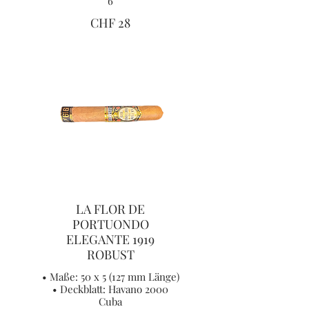
6
CHF 28
LA FLOR DE
PORTUONDO
ELEGANTE 1919
ROBUST
• Maße: 50 x 5 (127 mm Länge)
• Deckblatt: Havano 2000
Cuba