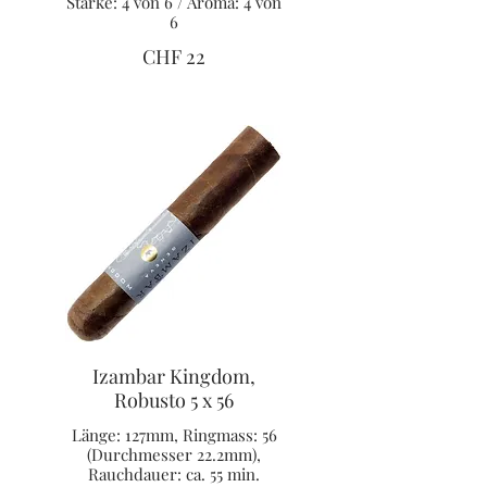
Stärke: 4 von 6 / Aroma: 4 von
6
CHF 22
Izambar Kingdom,
Robusto 5 x 56
Länge: 127mm, Ringmass: 56
(Durchmesser 22.2mm),
Rauchdauer: ca. 55 min.