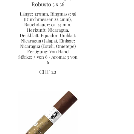
Robusto 5 x 56
Länge: 127mm, Ringmass: 56
(Durchmesser 22.2mm),
Rauchdauer: ca. 55 min.
Herkunft: Nicaragua,
Deckblatt: Equador, Umblatt:
Nicaragua (Jalapa), Einlage:
Nicaragua (Esteli, Ometepe)
Fertigung: Von Hand
Stärke: 3 von 6 / Aroma: 3 von
6
CHF 22