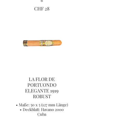
6
CHF 28
LA FLOR DE
PORTUONDO
ELEGANTE 1919
ROBUST
• Maße: 50 x 5 (127 mm Länge)
• Deckblatt: Havano 2000
Cuba