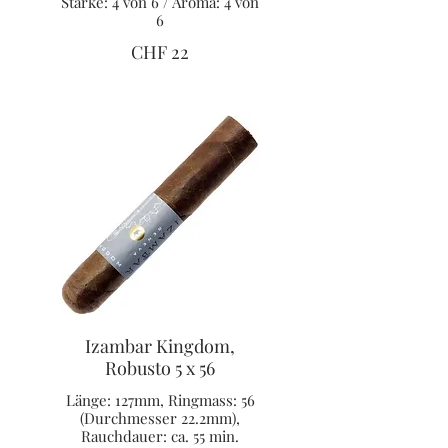
Stärke: 4 von 6 / Aroma: 4 von
6
CHF 22
Izambar Kingdom,
Robusto 5 x 56
Länge: 127mm, Ringmass: 56
(Durchmesser 22.2mm),
Rauchdauer: ca. 55 min.