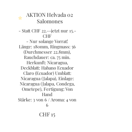
AKTION Helvada 02
Salomones
- Statt CHF 22.--jetzt nur 15.-
CHF
- Nur solange Vorrat!
Länge: 180mm, Ringmass: 56
(Durchmesser 22.8mm),
Rauchdauer: ca. 75 min.
Herkunft: Nicaragua,
Deckblatt: Habano Ecuador
Claro (Ecuador) Umblatt:
Nicaragua (Jalapa), Einlage:
Nicaragua (Jalapa, Condega,
Ometepe), Fertigung: Von
Hand
Stärke: 3 von 6 / Aroma: 4 von
6
CHF 15